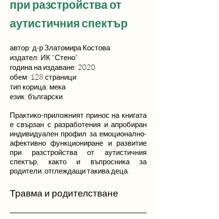
при разстройства от
аутистичния спектър
автор: д-р
Златомира Костова
издател: ИК "Стено"
година на издаване: 2020
обем: 128 страници
тип корица: мека
език: български
Практико-приложният принос на книгата
е свързан с разработения и апробиран
индивидуален профил за емоционално-
афективно функциониране и развитие
при разстройства от аутистичния
спектър, както и въпросника за
родители, отглеждащи такива деца.
Травма и родителстване