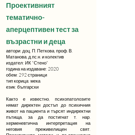
Проективният
тематично-
аперцептивен тест за
възрастни и деца
автори: доц. П. Петкова, проф. В.
Матанова, д.пс.н. и колектив
издател: ИК "Стено"
година на издаване: 2020
обем: 292 страници
тип корица: мека
език: български
Както е известно, психопатолозите
нямат директен достъп до психичния
живот на пациента и търсят индиректни
пътища, за да постигнат т. нар.
херменевтична интерпретация на
неговия преживелищен свят.