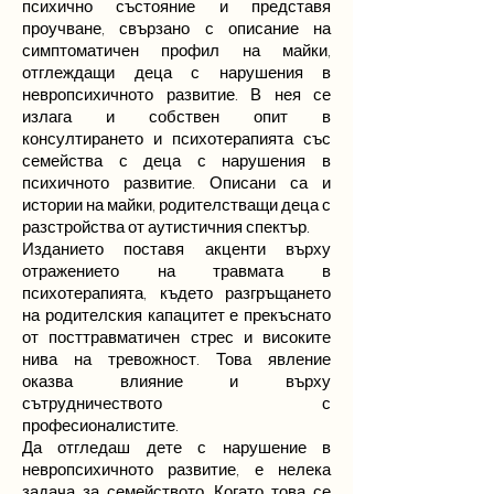
психично състояние и представя
проучване, свързано с описание на
симптоматичен профил на майки,
отглеждащи деца с нарушения в
невропсихичното развитие. В нея се
излага и собствен опит в
консултирането и психотерапията със
семейства с деца с нарушения в
психичното развитие. Описани са и
истории на майки, родителстващи деца с
разстройства от аутистичния спектър.
Изданието поставя акценти върху
отражението на травмата в
психотерапията, където разгръщането
на родителския капацитет е прекъснато
от посттравматичен стрес и високите
нива на тревожност. Това явление
оказва влияние и върху
сътрудничеството с
професионалистите.
Да отгледаш дете с нарушение в
невропсихичното развитие, е нелека
задача за семейството. Когато това се