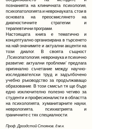
познанията на клиничната психология,
психопатологията и невронауката, стои в
основата на преосмислянето на
диагностичните стратегии и
терапевтични програми.
Настоящата книга е тематично и
концептуално организирана в търсенето
на най-значимите и актуални акценти на
този диалог. В своята същност
„Психопатология, невронаука и психично
развитие: актуални проблеми“ предлага
оригинално съчетание между научно-
изследователски труд и задълбочено
учебно ръководство за продължаващо
образование. В този смисъл тя ще бъде
едно изключително полезно четиво за
студенти и професионалисти в областта
на психологията, хуманитарните науки,
неврологията, психиатрията и
граничните с тях специалности.
Проф. Дроздстой Стоянов, д.м.н.