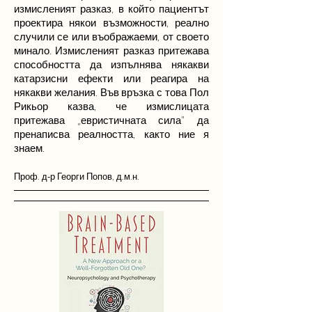
измисленият разказ, в който пациентът
проектира някои възможности, реално
случили се или въображаеми, от своето
минало. Измисленият разказ притежава
способността да изпълнява някакви
катарзисни ефекти или реагира на
някакви желания. Във връзка с това Пол
Рикьор казва, че измислицата
притежава „евристичната сила” да
пренаписва реалността, както ние я
знаем.
Проф. д-р Георги Попов, д.м.н.