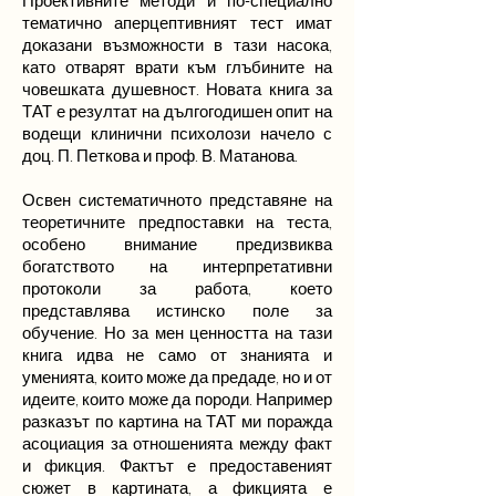
Проективните методи и по-специално
тематично аперцептивният тест имат
доказани възможности в тази насока,
като отварят врати към глъбините на
човешката душевност. Новата книга за
ТАТ е резултат на дългогодишен опит на
водещи клинични психолози начело с
доц. П. Петкова и проф. В. Матанова.
Освен систематичното представяне на
теоретичните предпоставки на теста,
особено внимание предизвиква
богатството на интерпретативни
протоколи за работа, което
представлява истинско поле за
обучение. Но за мен ценността на тази
книга идва не само от знанията и
уменията, които може да предаде, но и от
идеите, които може да породи. Например
разказът по картина на ТАТ ми поражда
асоциация за отношенията между факт
и фикция. Фактът е предоставеният
сюжет в картината, а фикцията е