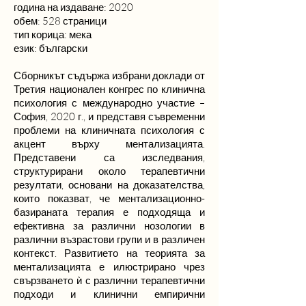
година на издаване: 2020
обем: 528 страници
тип корица: мека
език: български
Сборникът съдържа избрани доклади от
Третия национален конгрес по клинична
психология с международно участие –
София, 2020 г., и представя съвременни
проблеми на клиничната психология с
акцент върху ментализацията.
Представени са изследвания,
структурирани около терапевтични
резултати, основани на доказателства,
които показват, че ментализационно-
базираната терапия е подходяща и
ефективна за различни нозологии в
различни възрастови групи и в различен
контекст. Развитието на теорията за
ментализацията е илюстрирано чрез
свързването ѝ с различни терапевтични
подходи и клинични емпирични