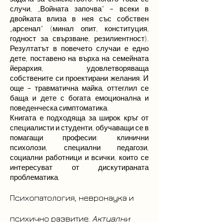
случи, „Войната започва“ – всеки в
двойката влиза в нея със собствен
„арсенал“ (минал опит, конституция,
годност за свързване, резилиентност).
Резултатът в повечето случаи е едно
дете, поставено на върха на семейната
йерархия, удовлетворяваща
собствените си проектирани желания. И
още – травматична майка, оттеглил се
баща и дете с богата емоционална и
поведенческа симптоматика.
Книгата е подходяща за широк кръг от
специалисти и студенти, обучаващи се в
помагащи професии: клинични
психолози, специални педагози,
социални работници и всички, които се
интересуват от дискутираната
проблематика.
Психопатология, невронаука и
психично развитие.
Актуални