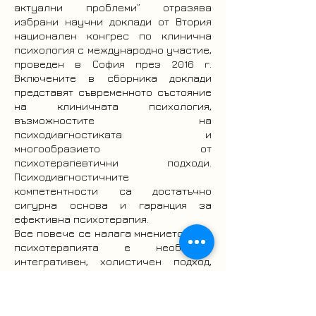
актуални проблеми” отразява
избрани научни доклади от Втория
национален конгрес по клинична
психология с международно участие,
проведен в София през 2016 г.
Включените в сборника доклади
представят съвременното състояние
на клиничната психология,
възможностите на
психодиагностиката и
многообразието от
психотерапевтични подходи.
Психодиагностичните
компетентности са достатъчно
сигурна основа и гаранция за
ефективна психотерапия.
Все повече се налага мнението, че в
психотерапията е необходим
интегративен, холистичен подход,
който да разкрива и бъдещето, а не
само миналото. Да прониква вътре, за
да открие отвъд. Психотерапията не