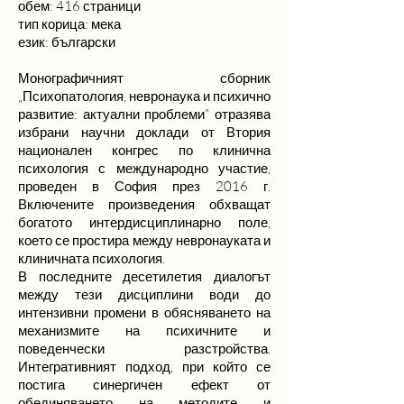
обем: 416 страници
тип корица: мека
език: български
Монографичният сборник
„Психопатология, невронаука и психично
развитие: актуални проблеми” отразява
избрани научни доклади от Втория
национален конгрес по клинична
психология с международно участие,
проведен в София през 2016 г.
Включените произведения обхващат
богатото интердисциплинарно поле,
което се простира между невронауката и
клиничната психология.
В последните десетилетия диалогът
между тези дисциплини води до
интензивни промени в обясняването на
механизмите на психичните и
поведенчески разстройства.
Интегративният подход, при който се
постига синергичен ефект от
обединяването на методите и