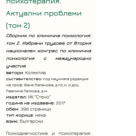
психотерапия.
Актуални проблеми
(том 2)
Сборник по клинична психология:
том 2. Избрани трудове от Втория
национален конгрес по клинична
психология с международно
участие
автори
: Колектив
съставителство
: под научната редакция
на проф. Ваня Матанова, д.пс.н. и доц.
Павлина Петкова, д.м.
издател:
ИК "Стено"
година на издаване:
2017
обем:
396 страници
тип корица:
мека
език:
български
Психодиагностика и психотерапия: