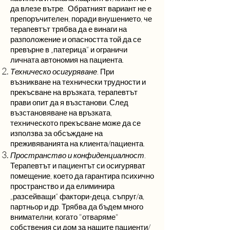
да влезе вътре. Обратният вариант не е
препоръчителен, поради внушението, че
терапевтът трябва да е винаги на
разположение и опасността той да се
превърне в „патерица“ и ограничи
личната автономия на пациента.
Техническо осигуряване
. При
възникване на технически трудности и
прекъсване на връзката, терапевтът
прави опит да я възстанови. След
възстановяване на връзката,
техническото прекъсване може да се
използва за обсъждане на
преживяванията на клиента/пациента.
Пространство и конфиденциалност
.
Терапевтът и пациентът си осигуряват
помещение, което да гарантира психично
пространство и да елиминира
„разсейващи“ фактори-деца, съпруг/а,
партньор и др. Трябва да бъдем много
внимателни, когато "отваряме"
собствения си дом за нашите пациенти/