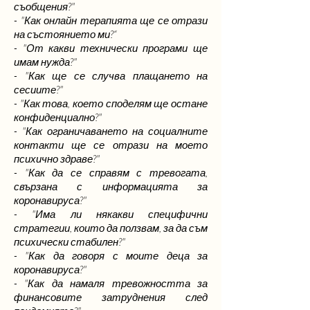
съобщения?"
- "Как онлайн терапията ще се отрази
на състоянието ми?“
- "От какви технически програми ще
имам нужда?"
- "Как ще се случва плащането на
сесиите?"
- "Как това, което споделям ще остане
конфиденциално?"
- "Как ограничаването на социалните
контакти ще се отрази на моето
психично здраве?"
- "Как да се справям с тревогата,
свързана с информацията за
коронавируса?"
- "Има ли някакви специфични
стратегии, които да ползвам, за да съм
психически стабилен?"
- "Как да говоря с моите деца за
коронавируса?"
- "Как да намаля тревожността за
финансовите затруднения след