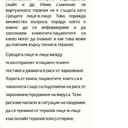
скайп и др. Няма съмнение, че
виртуалната терапия не е същата като
срещите лице-в-лице. Това поражда
множество въпроси, поради което е
важно да се информираме и да
запознаем клиентите/пациентите си
какво могат да очакват и как това може
да повлияе върху тяхната терапия.
Срещата лице-в-лице между
психотерапевт и пациент/клиент
поставя и двамата в риск от заразяване.
Хората от екипа, пациентите, които са в
чакалнята също са подложени на риск от
заразяване/предаване на вируса. Тези
рискове налагат в ситуация на пандемия
да се премине от терапия лице-в-лице
към онлайн терапия/консултиране.