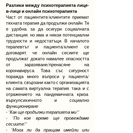
Разлики между психотерапията лице-
в-лице и онлайн психотерапията
Част от пациентите/клиентите приемат
тяхната терапия да продължи онлайн. Тя
е удобна, за да осигури социалната
дистанция, но има и някои потенциални
трудности и недостатъци. В началото
терапевтът и пациента/клиент се
договарят, че онлайн сесиите ще
продължат докато намалее опасността
от заразяване/пренасяне на
коронавируса. Това със сигурност
поражда много въпроси у пациента/
клиента, свързани както с организацията
на самата виртуална терапия, така и с
отражението на пандемичната криза
върхупсихичното и социално
функциониране:
- "Как ще продължи терапията ми?"
- "По кое време ще провеждаме
сесиите?"
- "Мога ли да пращам имейли или