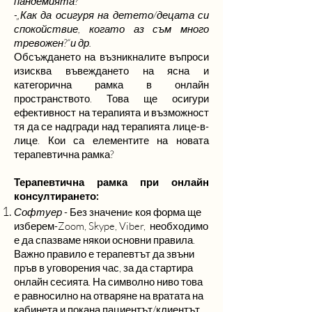
пандемията?"
-„Как да осигуря на детето/децата си
спокойствие, когато аз съм много
тревожен?“и др.
Обсъждането на възникналите въпроси
изисква въвеждането на ясна и
категорична рамка в онлайн
пространството. Това ще осигури
ефективност на терапията и възможност
тя да се надгради над терапията лице-в-
лице. Кои са елементите на новата
терапевтична рамка?
Терапевтична рамка при онлайн
консултирането:
Софтуер
- Без значениe коя форма ще
изберем-Zoom, Skype, Viber, необходимо
е да спазваме някои основни правила.
Важно правило е терапевтът да звъни
пръв в уговорения час, за да стартира
онлайн сесията. На символно ниво това
е равносилно на отваряне на вратата на
кабинета и покана пациентът/клиентът