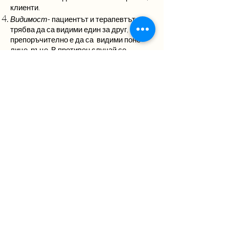
клиенти.
Видимост
- пациентът и терапевтът
трябва да са видими един за друг,
препоръчително е да са видими поне
лице, ръце. В противен случай се
затруднява разбирането на езика на
тялото както от наша страна, така и от
страна на пациента/клиента. Езикът на
тялото остава недостъпен, ако
консултирането се случва по телефон. В
тези случаи обаче терапевтът се
фокусира върху други канали на
информация, които биха били полезни
като тема за обсъждане в
психотерапията.
Време на онлайн сесиите
.
Препоръчително е да запазим часовете
на сесиите, така както са били при
сесиите лице-в-лице. Това създава
усещането за стабилност и
структурираност. Времетраенето на
сесиите не се променя.