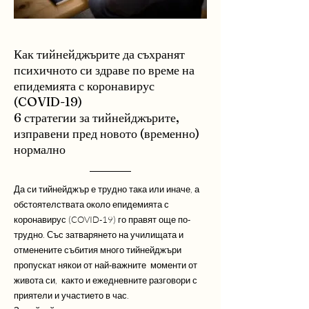
Как тийнейджърите да съхранят
психичното си здраве по време на
епидемията с коронавирус
(COVID-19)
6 стратегии за тийнейджърите,
изправени пред новото (временно)
нормално
Да си тийнейджър е трудно така или иначе, а
обстоятелствата около епидемията с
коронавирус (COVID-19) го правят още по-
трудно. Със затварянето на училищата и
отменените събития много тийнейджъри
пропускат някои от най-важните моменти от
живота си, както и ежедневните разговори с
приятели и участието в час.