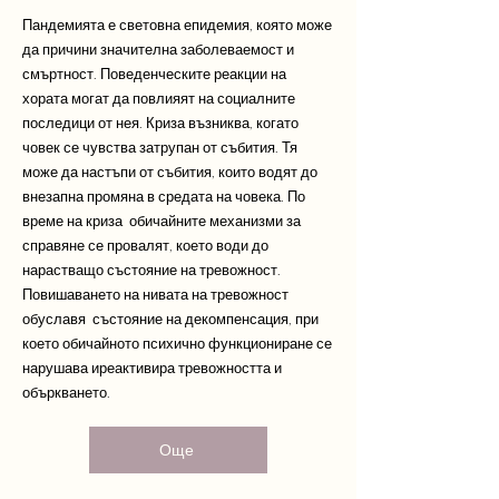
Пандемията е световна епидемия, която може
да причини значителна заболеваемост и
смъртност. Поведенческите реакции на
хората могат да повлияят на социалните
последици от нея. Криза възниква, когато
човек се чувства затрупан от събития. Тя
може да настъпи от събития, които водят до
внезапна промяна в средата на човека. По
време на криза обичайните механизми за
справяне се провалят, което води до
нарастващо състояние на тревожност.
Повишаването на нивата на тревожност
обуславя състояние на декомпенсация, при
което обичайното психично функциониране се
нарушава иреактивира тревожността и
объркването.
Още