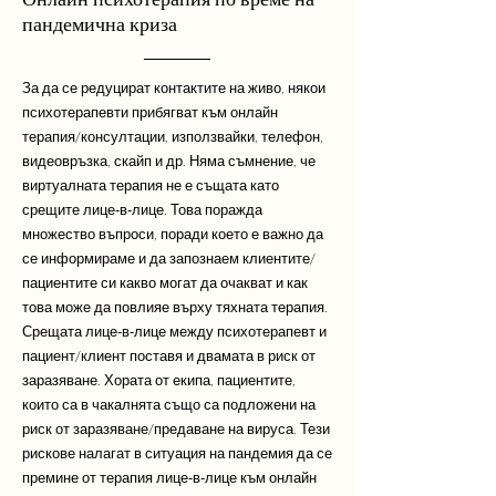
пандемична криза
За да се редуцират контактите на живо, някои
психотерапевти прибягват към онлайн
терапия/консултации, използвайки, телефон,
видеовръзка, скайп и др. Няма съмнение, че
виртуалната терапия не е същата като
срещите лице-в-лице. Това поражда
множество въпроси, поради което е важно да
се информираме и да запознаем клиентите/
пациентите си какво могат да очакват и как
това може да повлияе върху тяхната терапия.
Срещата лице-в-лице между психотерапевт и
пациент/клиент поставя и двамата в риск от
заразяване. Хората от екипа, пациентите,
които са в чакалнята също са подложени на
риск от заразяване/предаване на вируса. Тези
рискове налагат в ситуация на пандемия да се
премине от терапия лице-в-лице към онлайн