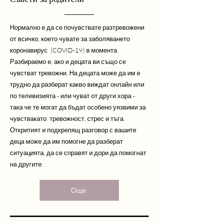
Нормално е да се почувствате разтревожени
от всичко, което чувате за заболяването
коронавирус (COVID-19) в момента.
Разбираемо е, ако и децата ви също се
чувстват тревожни. На децата може да им е
трудно да разберат какво виждат онлайн или
по телевизията - или чуват от други хора -
така че те могат да бъдат особено уязвими за
чувствакато тревожност, стрес и тъга.
Откритият и подкрепящ разговор с вашите
деца може да им помогне да разберат
ситуацията, да се справят и дори да помогнат
на другите.
Още