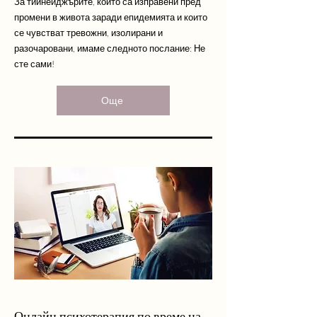
За тийнейджърите, които са изправени пред
промени в живота заради епидемията и които
се чувстват тревожни, изолирани и
разочаровани, имаме следното послание: Не
сте сами!
Още
Онлайн психотерапия по време на